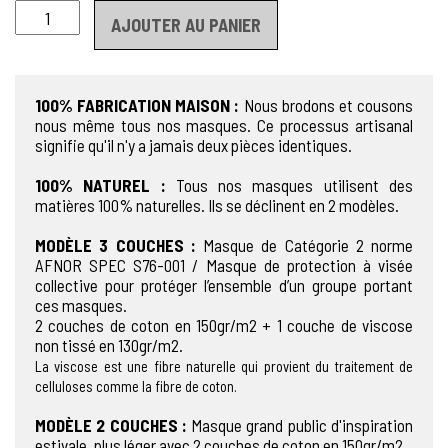
quantité de MASQUE ECL / EcoLab INC
AJOUTER AU PANIER
100% FABRICATION MAISON :
Nous brodons et cousons
nous même tous nos masques. Ce processus artisanal
signifie qu'il n'y a jamais deux pièces identiques.
100% NATUREL :
Tous nos masques utilisent des
matières 100% naturelles. Ils se déclinent en 2 modèles.
MODÈLE 3 COUCHES :
Masque de Catégorie 2 norme
AFNOR SPEC S76-001 / Masque de protection à visée
collective pour protéger l’ensemble d’un groupe portant
ces masques.
2 couches de coton en 150gr/m2 + 1 couche de viscose
non tissé en 130gr/m2.
La viscose est une fibre naturelle qui provient du traitement de
celluloses comme la fibre de coton.
MODÈLE 2 COUCHES :
Masque grand public d'inspiration
estivale, plus léger avec 2 couches de coton en 150gr/m2.