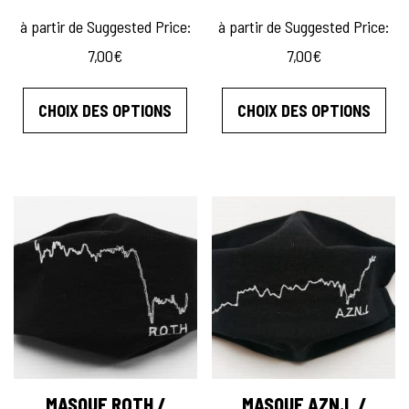
à partir de
Suggested Price:
à partir de
Suggested Price:
7,00
€
7,00
€
Ce produit a plusieurs variations. L
Ce 
CHOIX DES OPTIONS
CHOIX DES OPTIONS
MASQUE ROTH /
MASQUE AZN.L /