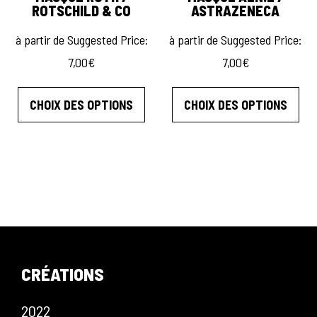
ROTSCHILD & CO
ASTRAZENECA
à partir de
Suggested Price:
à partir de
Suggested Price:
7,00
€
7,00
€
Ce produit a plusieurs variations. L
Ce 
CHOIX DES OPTIONS
CHOIX DES OPTIONS
CRÉATIONS
2022